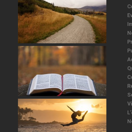
C
E
I
N
P
P
A
Q
C
R
S
V
L
N