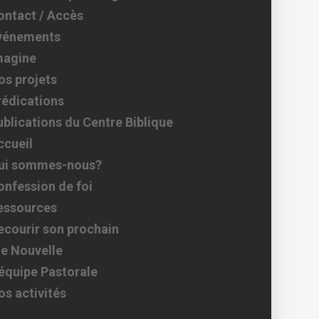
ontact / Accès
vénements
magine
os projets
rédications
ublications du Centre Biblique
ccueil
ui sommes-nous?
onfession de foi
essources
ecourir son prochain
ie Nouvelle
’équipe Pastorale
os activités