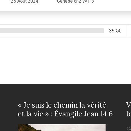
25 Août 2024
Genèse ch2 vv1-3
39:50
« Je suis le chemin la vérité
V
et la vie » : Évangile Jean 14.6
b
Ca