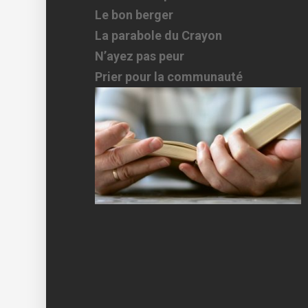
Le bon berger
La parabole du Crayon
N’ayez pas peur
Prier pour la communauté