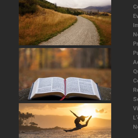
C
E
I
N
P
P
A
Q
C
R
S
V
L
N