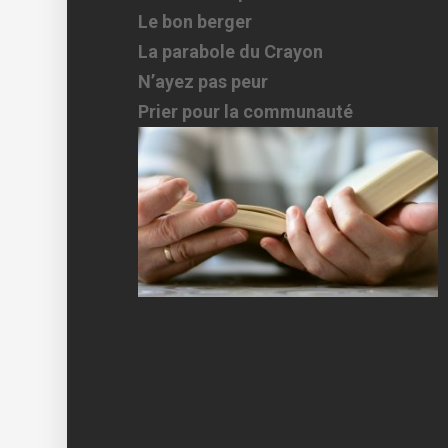
Le bon berger
La parabole du Crayon
N’ayez pas peur
Prier pour la communauté