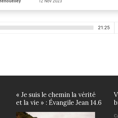
 Mehouelley
12 Nov 2023
21:25
« Je suis le chemin la vérité
V
et la vie » : Évangile Jean 14.6
b
Ca