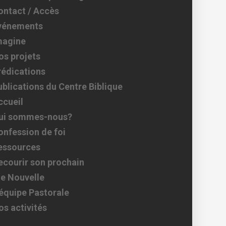
ontact / Accès
vénements
magine
os projets
rédications
ublications du Centre Biblique
ccueil
ui sommes-nous?
onfession de foi
essources
ecourir son prochain
ie Nouvelle
’équipe Pastorale
os activités